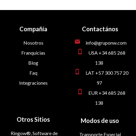
Compañía
Contactános
mail
Nosotros
info@gruponw.com
phone_iphone
Franquicias
USA +34 685 268
Blog
138
phone_iphone
Faq
LAT +57 300 757 20
Integraciones
97
phone_iphone
EUR +34 685 268
138
Otros Sitios
Modos de uso
Ringow®, Software de
Transporte Especial