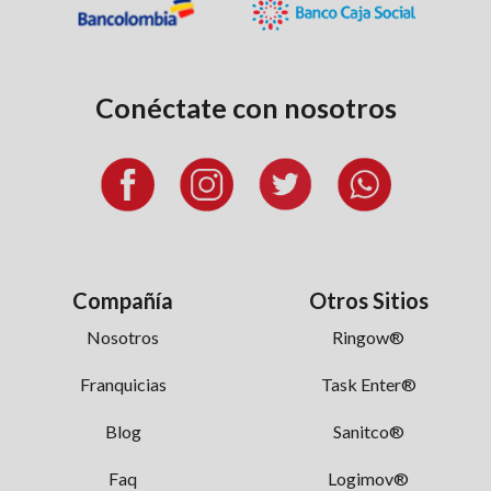
Conéctate
con nosotros
Compañía
Otros Sitios
Nosotros
Ringow®
Franquicias
Task Enter®
Blog
Sanitco®
Faq
Logimov®