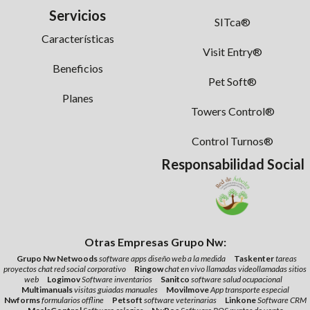
Servicios
SITca®
Características
Visit Entry®
Beneficios
Pet Soft®
Planes
Towers Control®
Control Turnos®
Responsabilidad Social
Otras Empresas Grupo Nw:
Grupo Nw Netwoods
software apps diseño web a la medida
Taskenter
tareas
proyectos chat red social corporativo
Ringow
chat en vivo llamadas videollamadas sitios
web
Logimov
Software inventarios
Sanitco
software salud ocupacional
Multimanuals
visitas guiadas manuales
Movilmove
App transporte especial
Nwforms
formularios offline
Petsoft
software veterinarias
Linkone
Software CRM