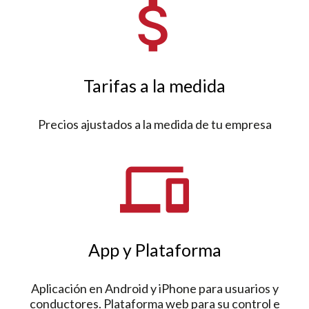
attach_money
Tarifas a la medida
Precios ajustados a la medida de tu empresa
devices
App y Plataforma
Aplicación en Android y iPhone para usuarios y
conductores. Plataforma web para su control e