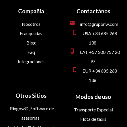
Compañía
Contactános
mail
Nosotros
info@gruponw.com
phone_iphone
Franquicias
USA +34 685 268
Blog
138
phone_iphone
Faq
LAT +57 300 757 20
Integraciones
97
phone_iphone
EUR +34 685 268
138
Otros Sitios
Modos de uso
Ringow®, Software de
Transporte Especial
asesorías
Flota de taxis