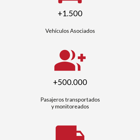
+1.500
Vehículos Asociados
group_add
+500.000
Pasajeros transportados
y monitoreados
local_shipping