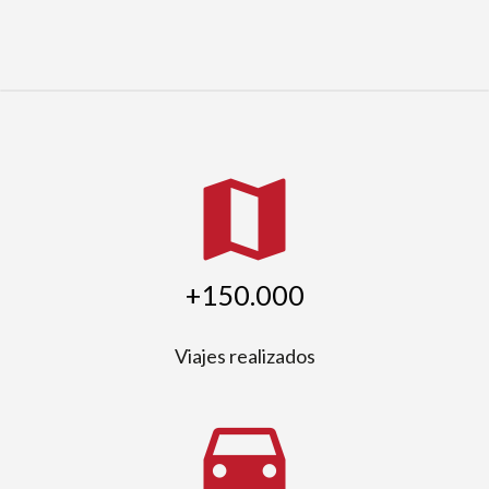
map
+150.000
Viajes realizados
directions_car