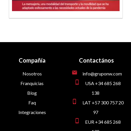
Compañía
Contactános
mail
Nosotros
info@gruponw.com
phone_iphone
Franquicias
USA +34 685 268
Blog
138
phone_iphone
Faq
LAT +57 300 757 20
Integraciones
97
phone_iphone
EUR +34 685 268