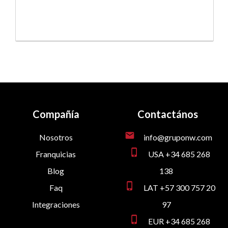
Compañía
Contactános
mail
Nosotros
info@gruponw.com
phone_iphone
Franquicias
USA +34 685 268
Blog
138
phone_iphone
Faq
LAT +57 300 757 20
Integraciones
97
phone_iphone
EUR +34 685 268