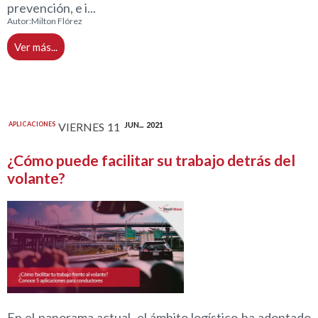
prevención, e i...
Autor:
Milton Flórez
Ver más...
APLICACIONES
VIERNES
11
JUN...
2021
¿Cómo puede facilitar su trabajo detrás del
volante?
En el panorama actual, el ámbito logístico ha adoptado