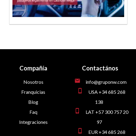
Compañía
Contactános
mail
Nosotros
info@gruponw.com
phone_iphone
Franquicias
USA +34 685 268
Blog
138
phone_iphone
Faq
LAT +57 300 757 20
Integraciones
97
phone_iphone
EUR +34 685 268