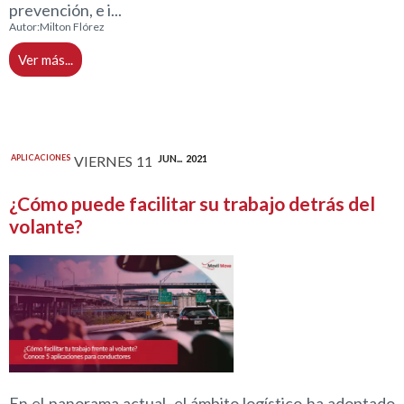
prevención, e i...
Autor:
Milton Flórez
Ver más...
APLICACIONES
VIERNES
11
JUN...
2021
¿Cómo puede facilitar su trabajo detrás del
volante?
En el panorama actual, el ámbito logístico ha adoptado