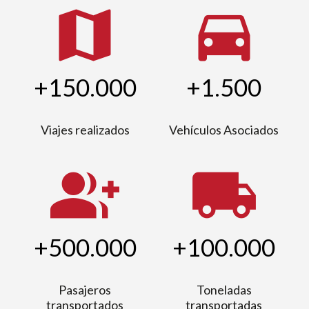
map
directions_car
+150.000
+1.500
Viajes realizados
Vehículos Asociados
group_add
local_shipping
+500.000
+100.000
Pasajeros
Toneladas
transportados
transportadas