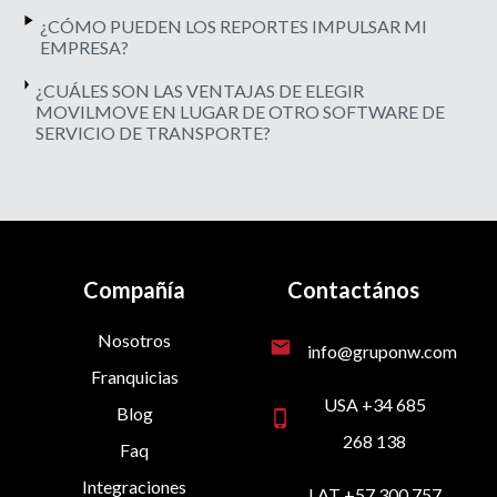
¿CÓMO PUEDEN LOS REPORTES IMPULSAR MI
EMPRESA?
¿CUÁLES SON LAS VENTAJAS DE ELEGIR
MOVILMOVE EN LUGAR DE OTRO SOFTWARE DE
SERVICIO DE TRANSPORTE?
Compañía
Contactános
Nosotros
mail
info@gruponw.com
Franquicias
USA +34 685
Blog
phone_iphone
268 138
Faq
Integraciones
LAT +57 300 757