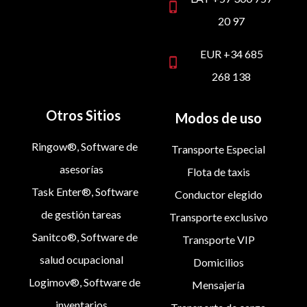
phone_iphone
20 97
EUR +34 685
phone_iphone
268 138
Otros Sitios
Modos de uso
Ringow®, Software de
Transporte Especial
asesorías
Flota de taxis
Task Enter®, Software
Conductor elegido
de gestión tareas
Transporte exclusivo
Sanitco®, Software de
Transporte VIP
salud ocupacional
Domicilios
Logimov®, Software de
Mensajería
inventarios