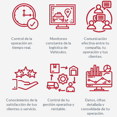
Control de la
Monitoreo
Comunicación
operación en
constante de la
efectiva entre tu
tiempo real.
logística de
compañía, tu
Vehículos.
operación y tus
clientes.
Conocimiento de la
Control de tu
Datos, cifras
satisfacción de tus
gestión operativa y
detallada y
clientes o servicio.
rentable.
consolidada de tu
operación.