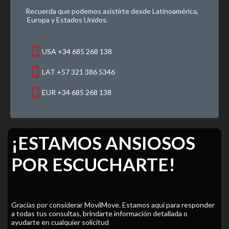
Recuerda que podemos asistirte desde Latinoamérica,
Europa y Estados Unidos.
phone_iphone
USA +34 685 268 138
phone_iphone
LAT +57 321 386 5346
phone_iphone
EUR +34 685 268 138
¡ESTAMOS ANSIOSOS
POR ESCUCHARTE!
Gracias por considerar MovilMove. Estamos aquí para responder
a todas tus consultas, brindarte información detallada o
ayudarte en cualquier solicitud