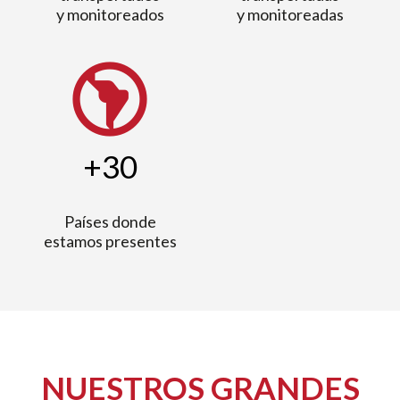
y monitoreados
y monitoreadas
south_america
+30
Países donde
estamos presentes
NUESTROS GRANDES