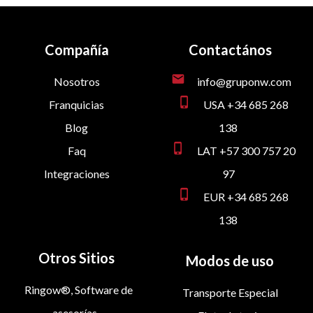
Compañía
Contactános
mail
Nosotros
info@gruponw.com
phone_iphone
Franquicias
USA +34 685 268
Blog
138
phone_iphone
Faq
LAT +57 300 757 20
Integraciones
97
phone_iphone
EUR +34 685 268
138
Otros Sitios
Modos de uso
Ringow®, Software de
Transporte Especial
asesorías