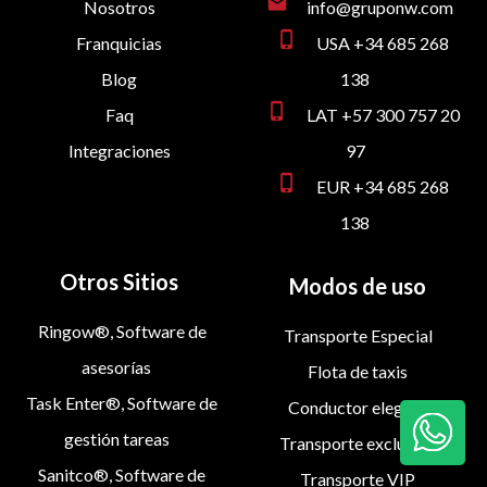
mail
Nosotros
info@gruponw.com
phone_iphone
Franquicias
USA +34 685 268
Blog
138
phone_iphone
Faq
LAT +57 300 757 20
Integraciones
97
phone_iphone
EUR +34 685 268
138
Otros Sitios
Modos de uso
Ringow®, Software de
Transporte Especial
asesorías
Flota de taxis
Task Enter®, Software de
Conductor elegido
gestión tareas
Transporte exclusivo
Sanitco®, Software de
Transporte VIP