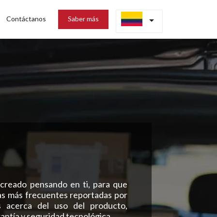
Contáctanos
Saber más
arrow_drop_down
 creado pensando en ti, para que
as más frecuentes reportadas por
s acerca del uso del producto,
rantía y seguridad tecnológica.