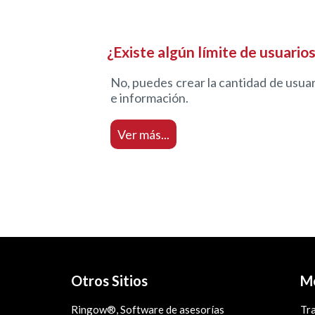
¿Existe algún límite de usuario
No, puedes crear la cantidad de usuar
e información.
Ver más...
Otros Sitios
Mo
Ringow®, Software de asesorías
Tra