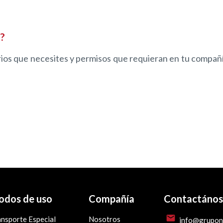
s?
ios que necesites y permisos que requieran en tu compañía
dos de uso
Compañía
Contactános
mail
nsporte Especial
Nosotros
info@grupo