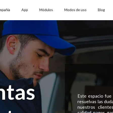
mpañía
App
Módulos
Modos de uso
Blog
ntas
Este espacio fue
resuelvas las dud
nuestros cliente
calidad, pagos, ga