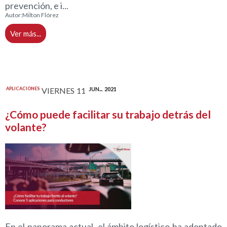
prevención, e i...
Autor:
Milton Flórez
Ver más...
APLICACIONES
VIERNES
11
JUN...
2021
¿Cómo puede facilitar su trabajo detrás del
volante?
En el panorama actual, el ámbito logístico ha adoptado