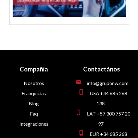
Compañía
Contactános
mail
Nosotros
info@gruponw.com
phone_iphone
Franquicias
USA +34 685 268
Blog
138
phone_iphone
Faq
LAT +57 300 757 20
Integraciones
97
phone_iphone
EUR +34 685 268