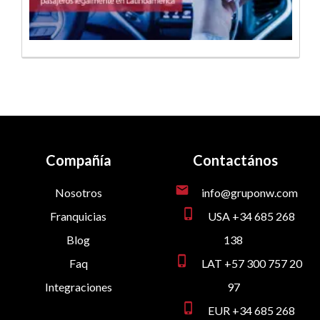
Compañía
Contactános
mail
Nosotros
info@gruponw.com
phone_iphone
Franquicias
USA +34 685 268
Blog
138
phone_iphone
Faq
LAT +57 300 757 20
Integraciones
97
phone_iphone
EUR +34 685 268