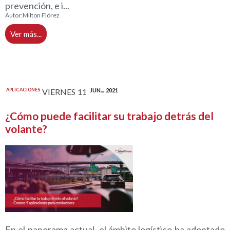
prevención, e i...
Autor:
Milton Flórez
Ver más...
APLICACIONES
VIERNES
11
JUN...
2021
¿Cómo puede facilitar su trabajo detrás del
volante?
En el panorama actual, el ámbito logístico ha adoptado