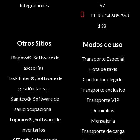
Integraciones
97
phone_iphone
EUR +34 685 268
138
Otros Sitios
Modos de uso
Ringow®, Software de
Transporte Especial
asesorías
Flota de taxis
Task Enter®, Software de
Conductor elegido
gestión tareas
Transporte exclusivo
Sanitco®, Software de
Transporte VIP
salud ocupacional
Domicilios
Logimov®, Software de
Mensajería
inventarios
Transporte de carga
SITca®, Software de