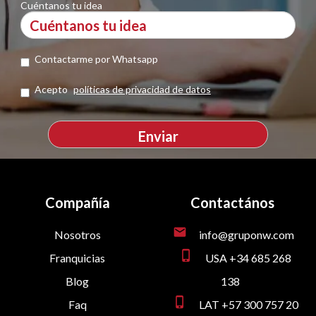
Cuéntanos tu idea
Contactarme por Whatsapp
Acepto
políticas de privacidad de datos
Compañía
Contactános
mail
Nosotros
info@gruponw.com
phone_iphone
Franquicias
USA +34 685 268
Blog
138
phone_iphone
Faq
LAT +57 300 757 20