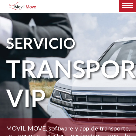
SERVICIO
TRANSPOR
VIP
MOVIL MOVE, software y app de transporte,
te permite ajustar parámetros que le