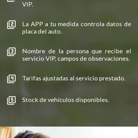
VIP.
filter_2
La APP a tu medida controla datos de
placa del auto.
filter_3
Nombre de la persona que recibe el
servicio VIP, campos de observaciones.
filter_4
Tarifas ajustadas al servicio prestado.
filter_5
Stock de vehículos disponibles.