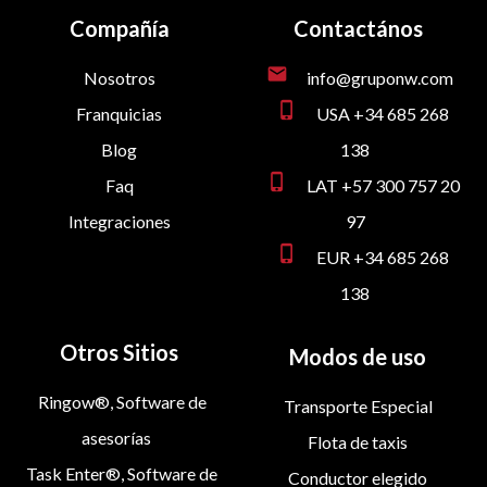
Compañía
Contactános
mail
Nosotros
info@gruponw.com
phone_iphone
Franquicias
USA +34 685 268
Blog
138
phone_iphone
Faq
LAT +57 300 757 20
Integraciones
97
phone_iphone
EUR +34 685 268
138
Otros Sitios
Modos de uso
Ringow®, Software de
Transporte Especial
asesorías
Flota de taxis
Task Enter®, Software de
Conductor elegido