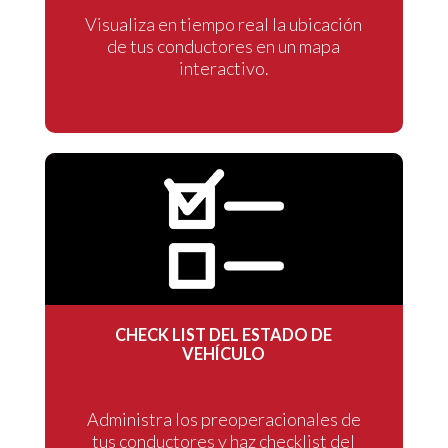
Visualiza en tiempo real la ubicación
de tus conductores en un mapa
interactivo.
CHECK LIST DEL ESTADO DE
VEHÍCULO
Administra los preoperacionales de
tus conductores y haz checklist del