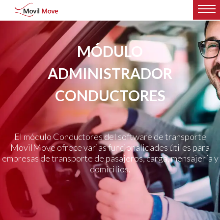
MÓDULO
ADMINISTRADOR
CONDUCTORES
El módulo Conductores del software de transporte
MovilMove ofrece varias funcionalidades útiles para
empresas de transporte de pasajeros, carga, mensajería y
domicilios.