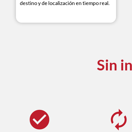
destino y de localización en tiempo real.
Sin i
check_circle
autorenew