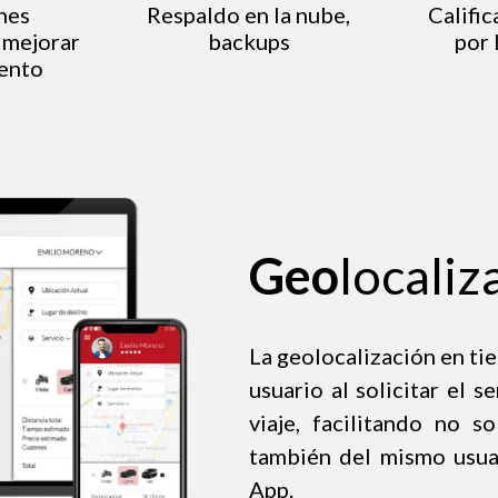
nes
Respaldo en la nube,
Calific
 mejorar
backups
por 
ento
Geo
localiz
La geolocalización en tie
usuario al solicitar el s
viaje, facilitando no s
también del mismo usuari
App.