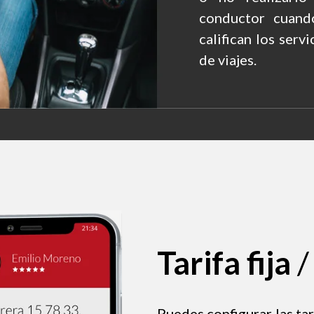
conductor cuando
califican los serv
de viajes.
Tarifa fija
/
Puedes configurar las tar