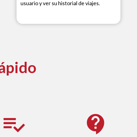
usuario y ver su historial de viajes.
rápido
playlist_add_check
contact_support