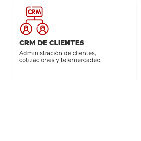
Otros Sitios
Mo
Ringow®, Software de asesorías
Tra
Task Enter®, Software de gestión
Flo