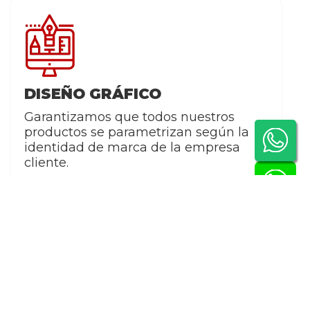
nw.com
 268 138