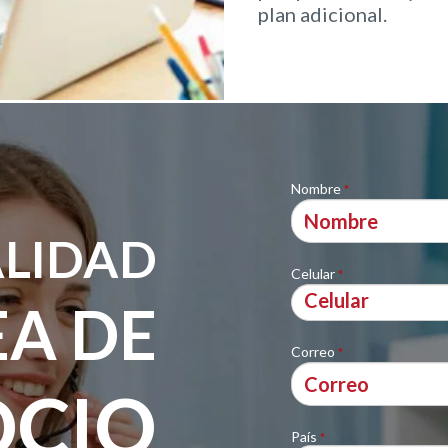
plan adicional.
Nombre
*
ALIDAD
Celular
*
EA DE
Correo
*
OCIO
País
*