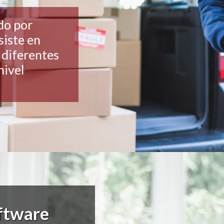
do por
siste en
 diferentes
nivel
oftware