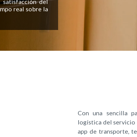
 satisfacción del
empo real sobre la
Con una sencilla p
logística del servic
app de transporte, te