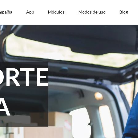
mpañía
App
Módulos
Modos de uso
Blog
ORTE
A
.