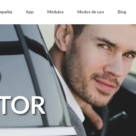
mpañía
App
Módulos
Modos de uso
Blog
O
TOR