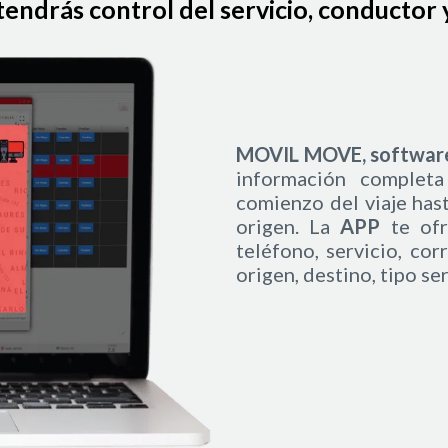
ndrás control del servicio, conductor y 
 pagar por perfil de
MOVIL MOVE, software 
información completa
comienzo del viaje hast
origen. La
APP
te ofr
teléfono, servicio, cor
origen, destino, tipo se