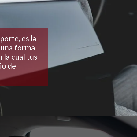
orte, es la
 una forma
n la cual tus
cio de