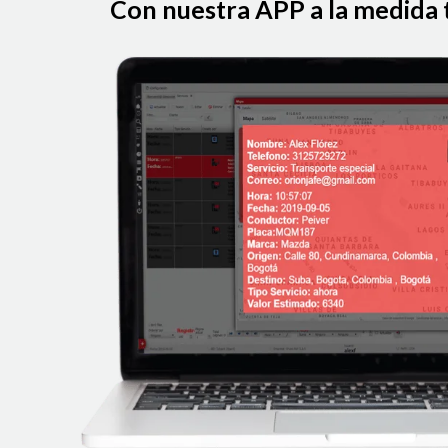
Con nuestra APP a la medida te
oferta comercial permite arrendarla y
conductor elegido.