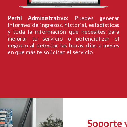
Perfil Administrativo:
Puedes generar
informes de ingresos, historial, estadísticas
y toda la información que necesites para
mejorar tu servicio o potencializar el
negocio al detectar las horas, días o meses
en que más te solicitan el servicio.
Soporte 