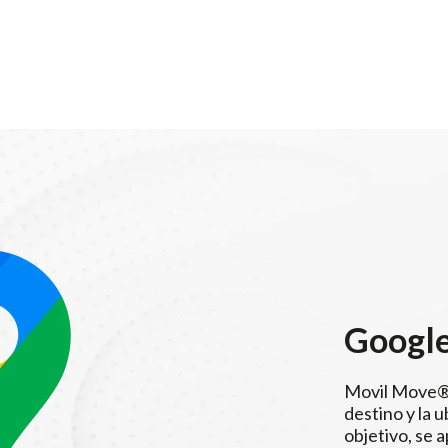
Googl
Movil Move®,
destino y la 
objetivo, se 