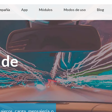
mpañía
App
Módulos
Modos de uso
Blog
 de
ajeros, carga, mensajería o