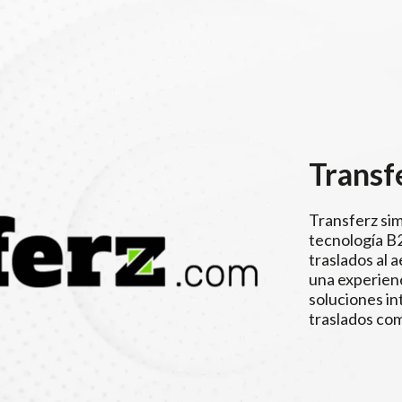
Transf
Transferz sim
tecnología B2
traslados al 
una experienc
soluciones int
traslados co