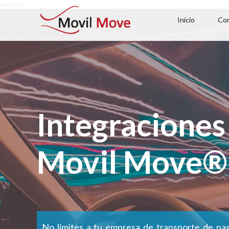
noticias
Inicio
Co
Integraciones
Movil Move®
No límites a tu empresa de transporte de pas