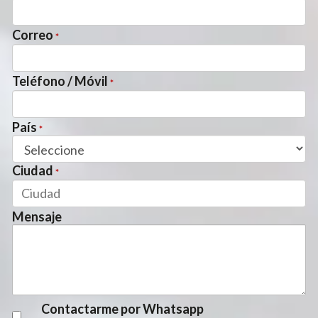
Correo
*
Teléfono / Móvil
*
País
*
Ciudad
*
Mensaje
Contactarme por Whatsapp