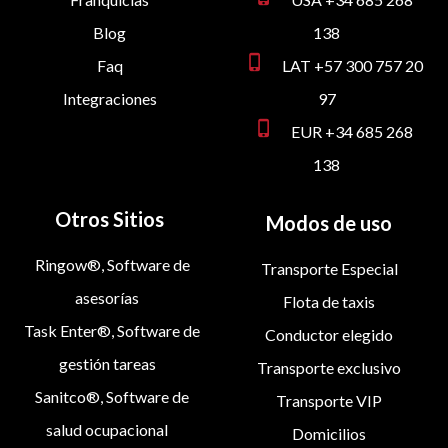
Blog
138
phone_iphone
Faq
LAT +57 300 757 20
Integraciones
97
phone_iphone
EUR +34 685 268
138
Otros Sitios
Modos de uso
Ringow®, Software de
Transporte Especial
asesorías
Flota de taxis
Task Enter®, Software de
Conductor elegido
gestión tareas
Transporte exclusivo
Sanitco®, Software de
Transporte VIP
salud ocupacional
Domicilios