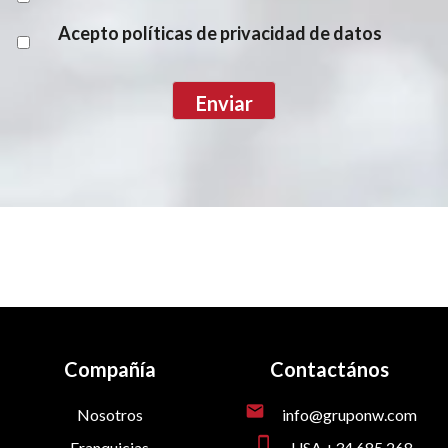
Acepto políticas de privacidad de datos
Compañía
Contactános
mail
Nosotros
info@gruponw.com
phone_iphone
Franquicias
USA +34 685 268