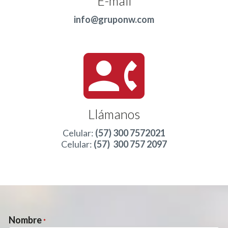
E-mail
info@gruponw.com
contact_phone
Llámanos
Celular:
(57) 300 7572021
Celular:
(57) 300 757 2097
Nombre
*