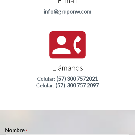
E-mail
info@gruponw.com
contact_phone
Llámanos
Celular:
(57) 300 7572021
Celular:
(57) 300 757 2097
Nombre
*