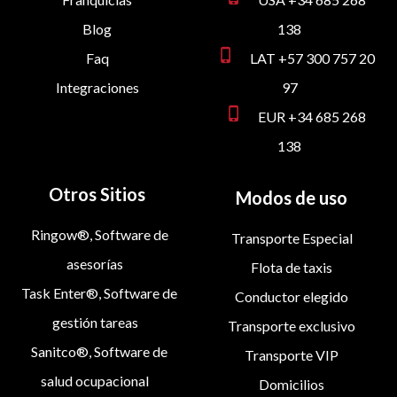
Blog
138
phone_iphone
Faq
LAT +57 300 757 20
Integraciones
97
phone_iphone
EUR +34 685 268
138
Otros Sitios
Modos de uso
Ringow®, Software de
Transporte Especial
asesorías
Flota de taxis
Task Enter®, Software de
Conductor elegido
gestión tareas
Transporte exclusivo
Sanitco®, Software de
Transporte VIP
salud ocupacional
Domicilios