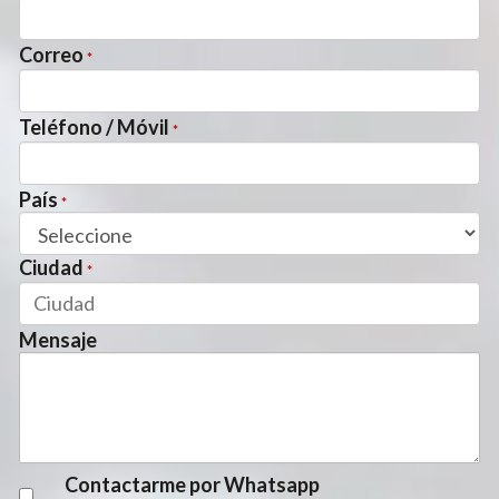
Correo
*
Teléfono / Móvil
*
País
*
Ciudad
*
Mensaje
Contactarme por Whatsapp