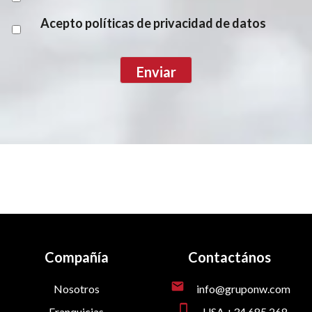
Acepto políticas de privacidad de datos
Compañía
Contactános
mail
Nosotros
info@gruponw.com
phone_iphone
Franquicias
USA +34 685 268