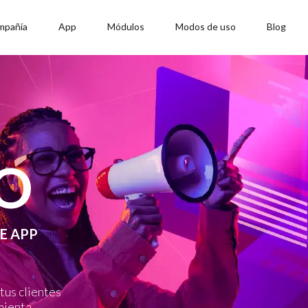
mpañía
App
Módulos
Modos de uso
Blog
O
E APP
tus clientes
mienta