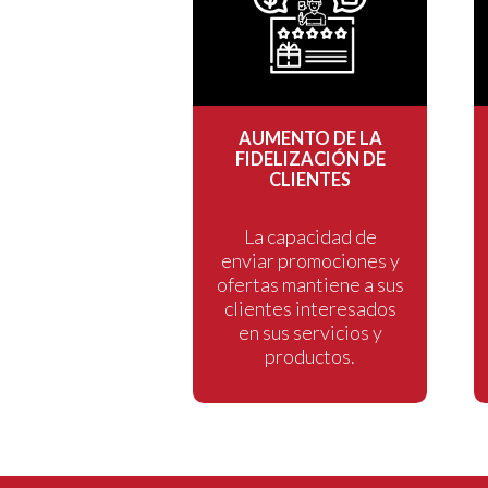
AUMENTO DE LA
FIDELIZACIÓN DE
CLIENTES
La capacidad de
enviar promociones y
ofertas mantiene a sus
clientes interesados
en sus servicios y
productos.