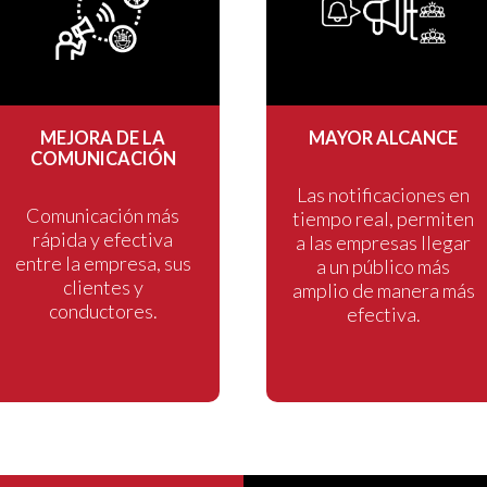
MEJORA DE LA
MAYOR ALCANCE
COMUNICACIÓN
Las notificaciones en
Comunicación más
tiempo real, permiten
rápida y efectiva
a las empresas llegar
entre la empresa, sus
a un público más
clientes y
amplio de manera más
conductores.
efectiva.