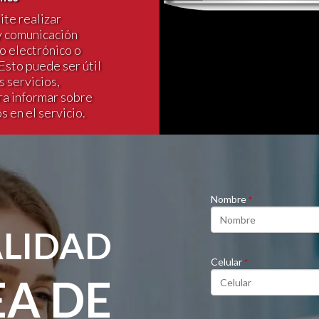
ite realizar
y comunicación
o electrónico o
Esto puede ser útil
 servicios,
ra informar sobre
 en el servicio.
Nombre
*
ALIDAD
Celular
*
EA DE