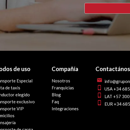
dos de uso
Compañía
Contactános
mail
nsporte Especial
Nosotros
info@grupo
phone_iphone
ta de taxis
Franquicias
USA +34 685
nductor elegido
Blog
phone_iphone
LAT +57 300
ansporte exclusivo
Faq
phone_iphone
EUR +34 685
ansporte VIP
Integraciones
micilios
nsajería
ansporte de carga