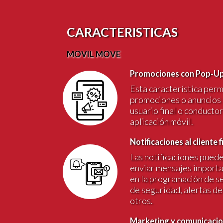
CARACTERISTICAS
MOVIL MOVE
Promociones con Pop-Up a
Esta característica per
promociones o anuncios p
usuario final o conductore
aplicación móvil.
Notificaciones al cliente 
Las notificaciones puede
enviar mensajes import
en la programación de se
de seguridad, alertas d
otros.
Marketing y comunicaci