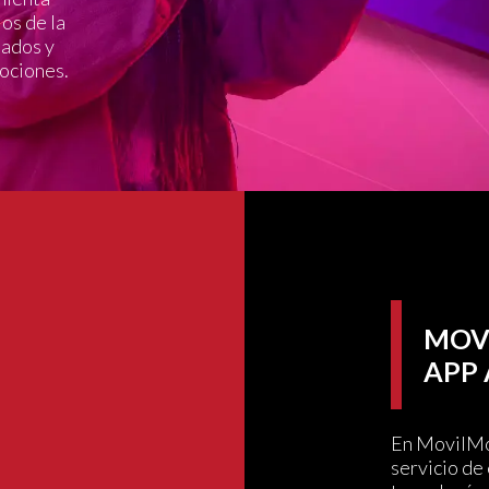
os de la
mados y
ociones.
MOV
APP
En MovilMo
servicio de 