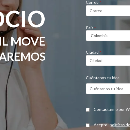
Correo
*
OCIO
País
*
IL MOVE
ZAREMOS
Ciudad
*
Cuéntanos tu idea
Contactarme por W
Acepto
políticas d