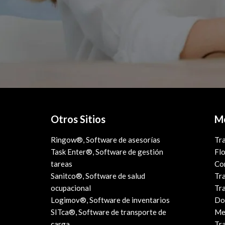
Otros Sitios
Mo
Ringow®, Software de asesorías
Tra
Task Enter®, Software de gestión
Flo
tareas
Co
Sanitco®, Software de salud
Tr
ocupacional
Tr
Logimov®, Software de inventarios
Do
SITca®, Software de transporte de
Me
carga
Tr