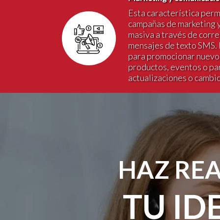
Esta característica perm
campañas de marketing 
masiva a través de corre
mensajes de texto SMS. 
para promocionar nuevos
productos, eventos o pa
actualizaciones o cambios
HAZ RE
TU ID