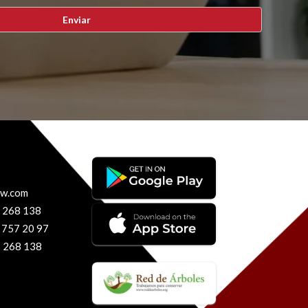
nw.com
 268 138
 757 20 97
 268 138