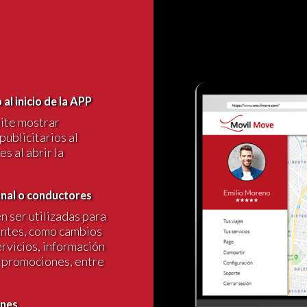
l inicio de la APP
mite mostrar
ublicitarios al
s al abrir la
final o conductores
n ser utilizadas para
antes, como cambios
rvicios, información
e promociones, entre
ones