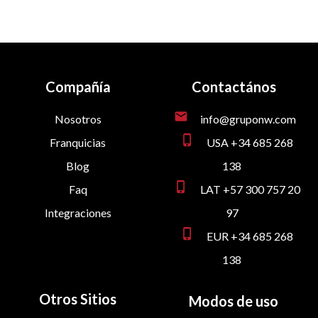
Compañía
Contactános
mail
Nosotros
info@gruponw.com
phone_iphone
Franquicias
USA +34 685 268
Blog
138
phone_iphone
Faq
LAT +57 300 757 20
Integraciones
97
phone_iphone
EUR +34 685 268
138
Otros Sitios
Modos de uso