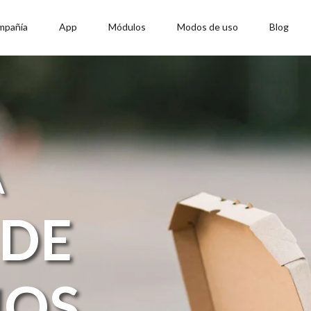
mpañía
App
Módulos
Modos de uso
Blog
A
 DE
IOS