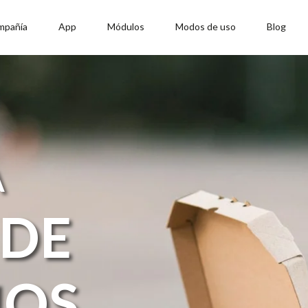
mpañía
App
Módulos
Modos de uso
Blog
A
 DE
IOS