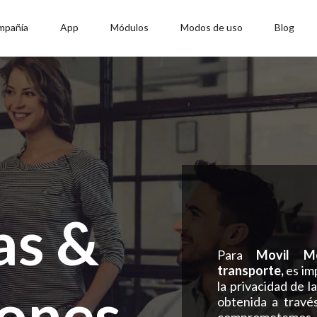
mpañía
App
Módulos
Modos de uso
Blog
as &
Para
Movil Mo
transporte,
es im
ones
la privacidad de l
obtenida a través