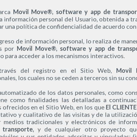
arca
Movil Move®, software y app de transpor
la información personal del Usuario, obtenida a tra
una política de confidencialidad de acuerdo con 
reso de información personal, lo realiza de manera
os por
Movil Move®,
software y app de transp
 o para acceder a los mecanismos interactivos.
ravés del registro en el Sitio Web,
Movil
ales, los cuales no se ceden a terceros sin su co
 automatizado de los datos personales, como cons
ene como finalidades las detalladas a continuaci
s ofrecidos en el Sitio Web, en los que
El CLIENTE
itativo y cualitativo de las visitas y de la utilizac
por medios tradicionales y electrónicos de info
 transporte,
y de cualquier otro proyecto qu
óviles y sus entidades adscritas y vinculadas; (