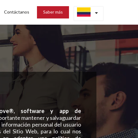
Contáctanos
Saber más
arrow_drop_down
ve®, software y app de
portante mantener y salvaguardar
a información personal del usuario
 del Sitio Web, para lo cual nos