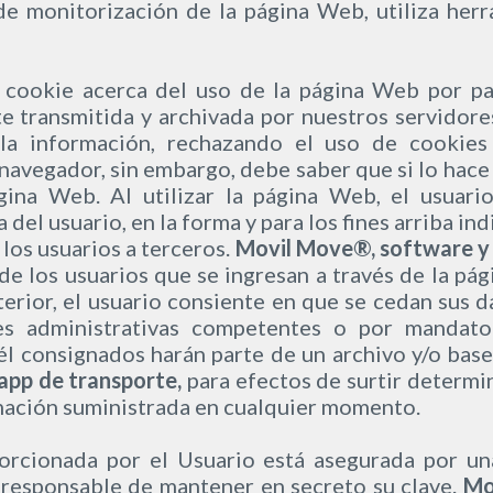
e monitorización de la página Web, utiliza herra
 cookie acerca del uso de la página Web por par
e transmitida y archivada por nuestros servidore
la información, rechazando el uso de cookies
navegador, sin embargo, debe saber que si lo hace
gina Web. Al utilizar la página Web, el usuari
del usuario, en la forma y para los fines arriba ind
los usuarios a terceros.
Movil Move®, software y 
de los usuarios que se ingresan a través de la p
nterior, el usuario consiente en que se cedan sus 
es administrativas competentes o por mandato 
l consignados harán parte de un archivo y/o bas
app de transporte,
para efectos de surtir determi
rmación suministrada en cualquier momento.
orcionada por el Usuario está asegurada por un
o responsable de mantener en secreto su clave.
Mo