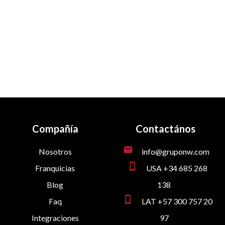
Compañía
Contactános
mail
Nosotros
info@gruponw.com
phone_iphone
Franquicias
USA +34 685 268
Blog
138
phone_iphone
Faq
LAT +57 300 757 20
Integraciones
97