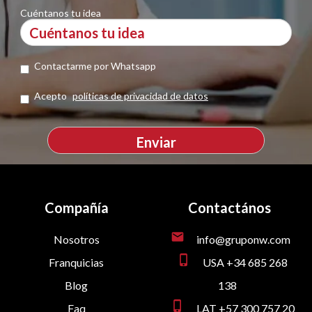
Cuéntanos tu idea
Contactarme por Whatsapp
Acepto
políticas de privacidad de datos
Compañía
Contactános
mail
Nosotros
info@gruponw.com
phone_iphone
Franquicias
USA +34 685 268
Blog
138
phone_iphone
Faq
LAT +57 300 757 20