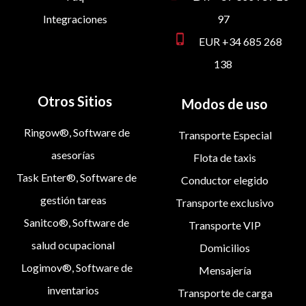
Integraciones
97
phone_iphone
EUR +34 685 268
138
Otros Sitios
Modos de uso
Ringow®, Software de
Transporte Especial
asesorías
Flota de taxis
Task Enter®, Software de
Conductor elegido
gestión tareas
Transporte exclusivo
Sanitco®, Software de
Transporte VIP
salud ocupacional
Domicilios
Logimov®, Software de
Mensajería
inventarios
Transporte de carga