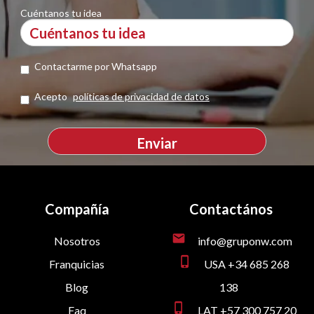
Cuéntanos tu idea
Contactarme por Whatsapp
Acepto
políticas de privacidad de datos
Compañía
Contactános
mail
Nosotros
info@gruponw.com
phone_iphone
Franquicias
USA +34 685 268
Blog
138
phone_iphone
Faq
LAT +57 300 757 20