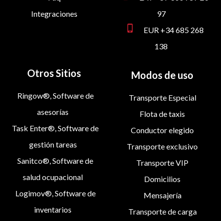
Integraciones
97
phone_iphone
EUR +34 685 268
138
Otros Sitios
Modos de uso
Ringow®, Software de
Transporte Especial
asesorías
Flota de taxis
Task Enter®, Software de
Conductor elegido
gestión tareas
Transporte exclusivo
Sanitco®, Software de
Transporte VIP
salud ocupacional
Domicilios
Logimov®, Software de
Mensajería
inventarios
Transporte de carga