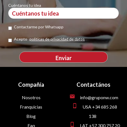
Cuéntanos tu idea
Contactarme por Whatsapp
Acepto
políticas de privacidad de datos
Compañía
Contactános
mail
Nosotros
info@gruponw.com
phone_iphone
Franquicias
USA +34 685 268
Blog
138
phone_iphone
Faq
LAT +57 300 757 20