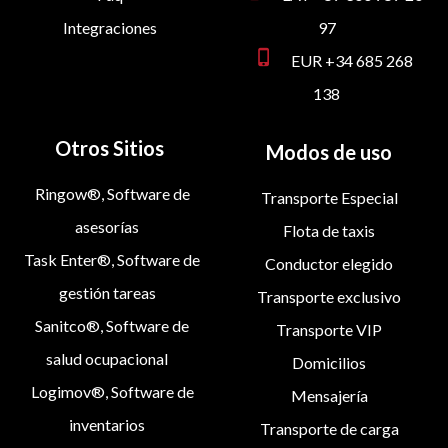
Integraciones
97
phone_iphone
EUR +34 685 268
138
Otros Sitios
Modos de uso
Ringow®, Software de
Transporte Especial
asesorías
Flota de taxis
Task Enter®, Software de
Conductor elegido
gestión tareas
Transporte exclusivo
Sanitco®, Software de
Transporte VIP
salud ocupacional
Domicilios
Logimov®, Software de
Mensajería
inventarios
Transporte de carga