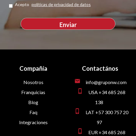
Acepto
políticas de privacidad de datos
Compañía
Contactános
mail
Nosotros
info@gruponw.com
phone_iphone
Franquicias
USA +34 685 268
Blog
138
phone_iphone
Faq
LAT +57 300 757 20
Integraciones
97
phone_iphone
EUR +34 685 268