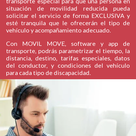
transporte especial para que una persona en
situación de movilidad reducida pueda
solicitar el servicio de forma EXCLUSIVA y
esté tranquila que le ofrecerán el tipo de
vehículo y acompañamiento adecuado.
Con MOVIL MOVE, software y app de
transporte, podrás parametrizar el tiempo, la
distancia, destino, tarifas especiales, datos
del conductor, y condiciones del vehículo
para cada tipo de discapacidad.