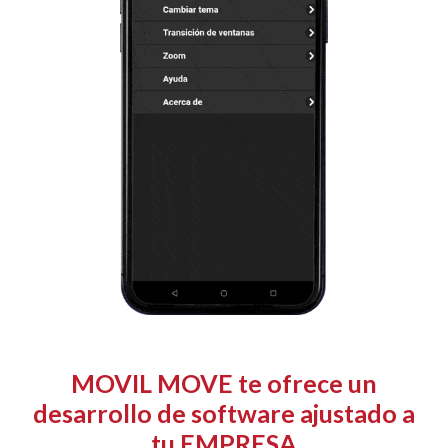
MOVIL MOVE
te ofrece un
desarrollo de software ajustado a
tu EMPRESA