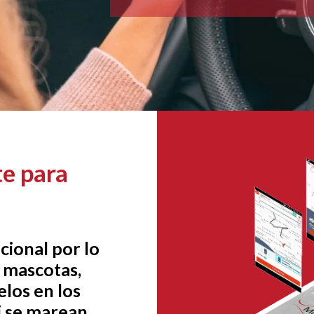
te para
cional por lo
a mascotas,
los en los
si se marean