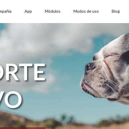
mpañía
App
Módulos
Modos de uso
Blog
ORTE
VO