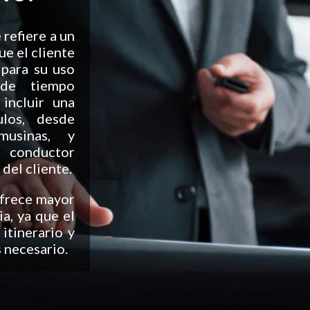
 refiere a un
ue el cliente
 para su uso
 de tiempo
incluir una
los, desde
musinas, y
 conductor
del cliente.
ofrece mayor
a, ya que el
 itinerario y
 necesario.