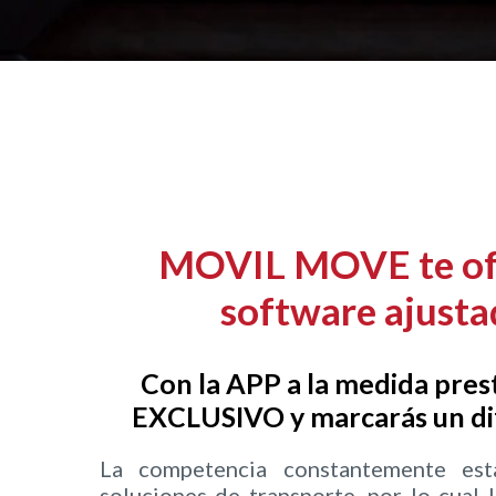
MOVIL MOVE
te o
software ajust
Con la
APP
a la medida pres
EXCLUSIVO y marcarás un dif
La competencia constantemente est
soluciones de transporte, por lo cual 