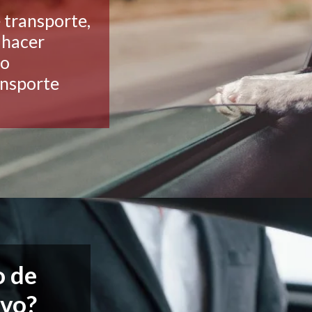
transporte,
 hacer
io
ansporte
o de
ivo?