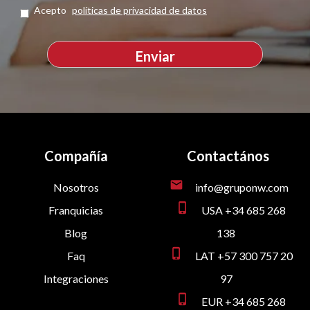
Acepto
políticas de privacidad de datos
Compañía
Contactános
mail
Nosotros
info@gruponw.com
phone_iphone
Franquicias
USA +34 685 268
Blog
138
phone_iphone
Faq
LAT +57 300 757 20
Integraciones
97
phone_iphone
EUR +34 685 268