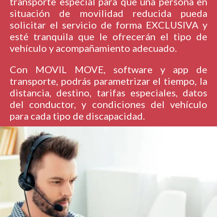
transporte especial para que una persona en
situación de movilidad reducida pueda
solicitar el servicio de forma EXCLUSIVA y
esté tranquila que le ofrecerán el tipo de
vehículo y acompañamiento adecuado.
Con MOVIL MOVE, software y app de
transporte, podrás parametrizar el tiempo, la
distancia, destino, tarifas especiales, datos
del conductor, y condiciones del vehículo
para cada tipo de discapacidad.